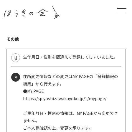
その他
Q
生年月日・性別を間違えて登録してしまいました。
OSHIRA
RUNRUN
会員登録
SE
REPORT
ログイン
A
住所変更情報などの変更はMY PAGEの「登録情報の
MITSUA
TOBIKI
編集」から行えます。
MI
RI
●MY PAGE
DIARY
KIKAKU
https://sp.yoshizawakayoko.jp/1/mypage/
ご生年月日・性別の情報は、MY PAGEから変更でき
MABORO
HATENA
SHI
TO
ません。
CLUB
KOTAE
ご本人様確認の上、変更を承ります。