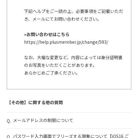
下記ヘルプをご一読の上、必要事項をご記載いただ
TOKIDO
SUSUSU
KI
BIRTHD
き、メールにてお問い合わせください。
MOVIE
AY
»お問い合わせはこちら
https://help.plusmember.jp/change/593/
FUIUCH
らりる
I
れりん
MESSAG
通信
なお、大幅な変更など、内容によっては身分証明書
E
のお写真をいただくことがあります。
あらかじめご了承ください。
【その他】に関する他の質問
メールアドレスの制限について
Q.
パスワード入力画面でフリーズする現象について【iOS16 ご
Q.